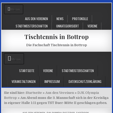
Skip
Menu
to
content
AUS DEN VEREINEN
NEWS
PROTOKOLLE
STADTMEISTERSCHAFTEN
UNKATEGORISIERT
VEREINE
Tischtennis in Bottrop
Die Fachschaft Tischtennis in Bottrop
Menu
STARTSEITE
VEREINE
STADTMEISTERSCHAFTEN
VERANSTALTUNGEN
IMPRESSUM
DATENSCHUTZERKLÄRUNG
Sie sind hier:
Startseite
»
Aus den Vereinen
»
DJK Olympia
Bottrop
»
Am Abend muss die 3. Mannschaft sich in der Kreisliga
in eigener Halle 1:11 gegen TST Buer-Mitte II geschlagen geben.
EINSORTIERT