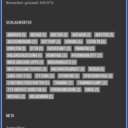
Besucher gesamt:
419.972
SCHLAGWÖRTER
ABBRUCH
(1)
ABSAGE
(1)
ABSTIEG
(1)
AUFLAGEN
(1)
AUFSTIEG
(1)
AUSSCHREIBUNG
(2)
BOTTROP
(1)
CORONA
(5)
COVID-19
(5)
DORSTEN
(1)
DTTB
(1)
FACHSCHAFT
(1)
FINANZEN
(2)
HALLENSCHLIESSUNG
(1)
HOMEPAGE
(3)
HYGIENEKONZEPT
(2)
KREIS EMSCHER-LIPPE
(1)
KREISRANGLISTE
(1)
MEISTERSCHAFTSSPIELE
(1)
NACHWUCHSARBEIT
(1)
REGELN
(1)
SARS-COV-2
(5)
SITZUNG
(3)
SPERRUNG
(1)
SPIELERWECHSEL
(1)
STADTMEISTERSCHAFTEN
(5)
TRAINING
(2)
TRAININGSCAMP
(2)
TTV HERVEST DORSTEN
(1)
VEREINSMELDUNG
(1)
VIRUS
(1)
WECHSEL
(1)
WILLKOMMEN
(1)
META
Anmelden