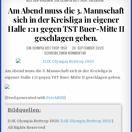
AUS DEN VEREINEN
,
DJK OLYMPIA BOTTROP
,
FACEBOOK
IN
Am Abend muss die 3. Mannschaft
sich in der Kreisliga in eigener
Halle 1:11 gegen TST Buer-Mitte II
geschlagen geben.
AUTOR:
PUBLISHED
DJK OLYMPIA BOTTROP 1950
26. SEPTEMBER 2020
DATE:
ZU
SCHREIBE EINEN KOMMENTAR
AM
ABEND
MUSS
Am Abend muss die 3. Mannschaft sich in der Kreisliga in
DIE
eigener Halle 1:11 gegen TST Buer-Mitte II geschlagen geben.
3.
MANNSCHAFT
SICH
IN
DER
(Feed generated with
FetchRSS
)
KREISLIGA
IN
Bildquellen:
EIGENER
HALLE
DJK Olympia Bottrop 1950:
DJK Olympia Bottrop 1950
|
1:11
All Rights Reserved
GEGEN