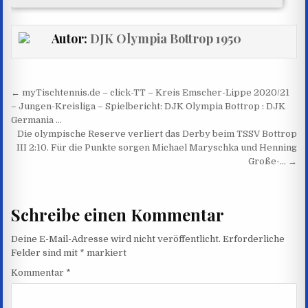
TST
BUER-
MITTE
Autor:
DJK Olympia Bottrop 1950
II
GESCHLAGEN
GEBEN.
Beitragsnavigation
← myTischtennis.de – click-TT – Kreis Emscher-Lippe 2020/21
– Jungen-Kreisliga – Spielbericht: DJK Olympia Bottrop : DJK
Germania …
Die olympische Reserve verliert das Derby beim TSSV Bottrop
III 2:10. Für die Punkte sorgen Michael Maryschka und Henning
Große-… →
Schreibe einen Kommentar
Deine E-Mail-Adresse wird nicht veröffentlicht.
Erforderliche
Felder sind mit
*
markiert
Kommentar
*